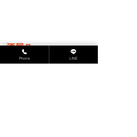
酒屋Ｂａｒ
ＨＡＮＡＳＡＫＵ
Phone
LINE
〒060-0063北海道札幌市中央区南3条
西4丁目12-1アルシュビルＢ１